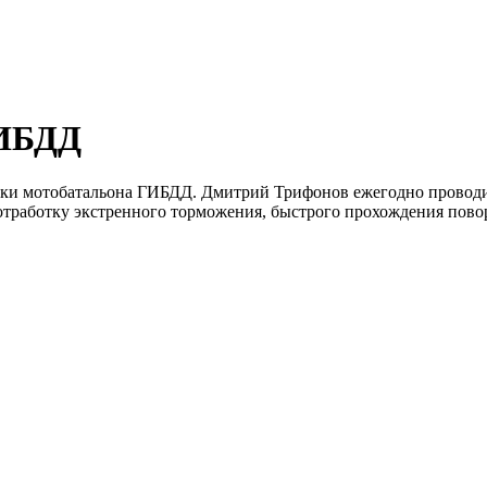
ГИБДД
овки мотобатальона ГИБДД. Дмитрий Трифонов ежегодно проводи
 отработку экстренного торможения, быстрого прохождения пово